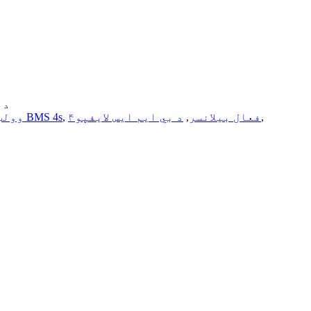
© د چاپ 
,
فعال بیلانسر
,
د بي ايم ايس لايفپو۴
,
د BMS 4s
د BMS ۴۸ وول