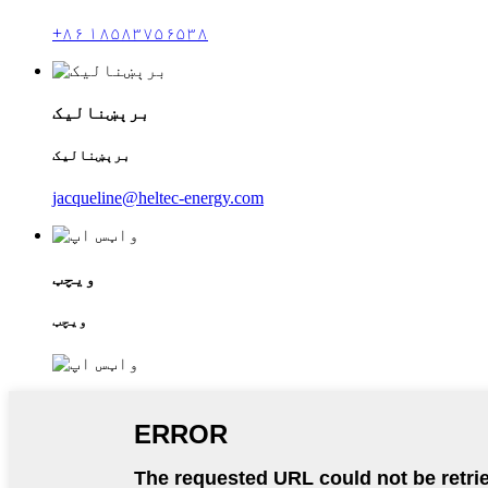
+۸۶ ۱۸۵۸۳۷۵۶۵۳۸
برېښنالیک
برېښنالیک
jacqueline@heltec-energy.com
ویچټ
ویچټ