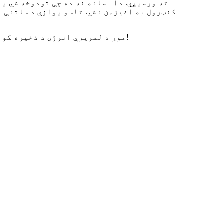
کنټرول به اغیزمن نشي. تاسو یوازې د ساتنې 
که تاسو غواړئ خپل لوړ ولټاژ سیسټم جوړ کړئ!
موږ د لمریزې انرژۍ د ذخیره کول