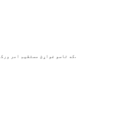
.
که تاسو غواړئ مستقیم امر ورکړ