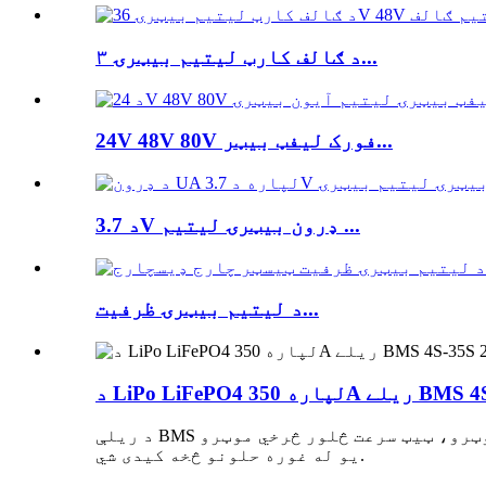
د ګالف کارټ لیتیم بیټرۍ ۳...
24V 48V 80V فورک لیفټ بیټر...
د 3.7V ډرون بیټرۍ لیتیم ...
د لیتیم بیټرۍ ظرفیت...
د ریلې BMS د لویو موټرو د پیل کولو ځواک، انجینرۍ موټرو، ټیټ سرعت څلور څرخي موټرو، RV یا کوم بل وسیله لپاره چې تاسو یې غواړئ ځای په ځای کړئ
یو له غوره حلونو څخه کیدی شي.