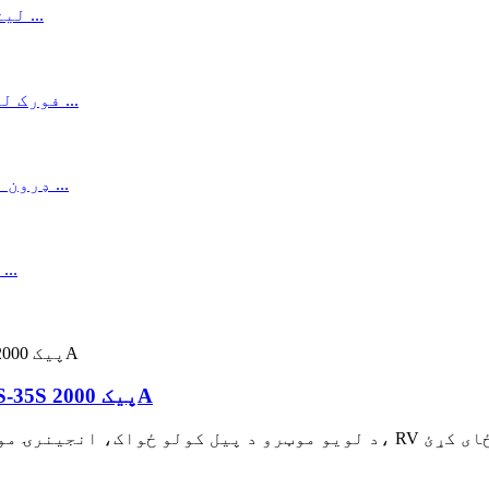
د LiPo LiFePO4 لپاره 350A ریلے BMS 4S-35S پیک 2000A