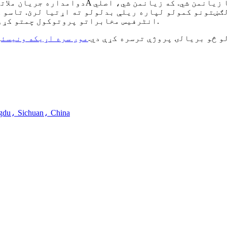
لګښتونو کمولو لپاره ریلې بدلولو ته اړتیا لرئ. تاسو ک
سیسټم هم رامینځته کړئ. موږ کولی شو د BMS انٹرفیس مخابراتو پروتوکول چمتو کړو.
و څو بریالۍ پروژې ترسره کړې دي.
موږ سره اړیکه ونیسئ
پته: نمبر 16، Chenghong سړک، na