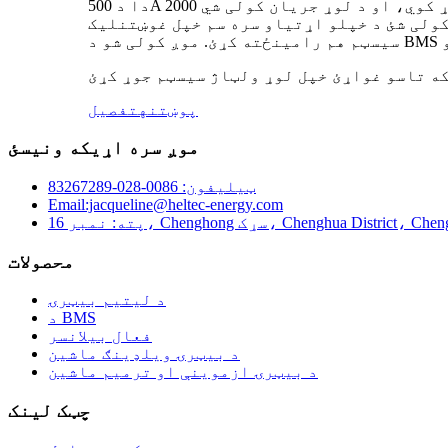
دا د 500A دوامداره جریان ملاتړ کوي، او د لوړ جریان کولی شي 2000A ته ورسیږي. دا اسانه نه ده چې تودوخه شي یا زیانمن شي. که زیانمن شي، اصلي
ولی شئ د خپلو اړتیاو سره سم خپل غوښتنلیک
پوښتنه
تفصیل
موږ سره اړیکه ونیسئ
ټیلیفون: 0086-028-83267289
Email:jacqueline@heltec-energy.com
Chenghua District، Chengdu، Sichuan، Chi
محصولات
د لیتیم بیټرۍ
د BMS
فعال بیلانسر
د بیټرۍ ویلډینګ ماشین
د بیټرۍ ازموینې او ترمیم ماشین
چټک لینک