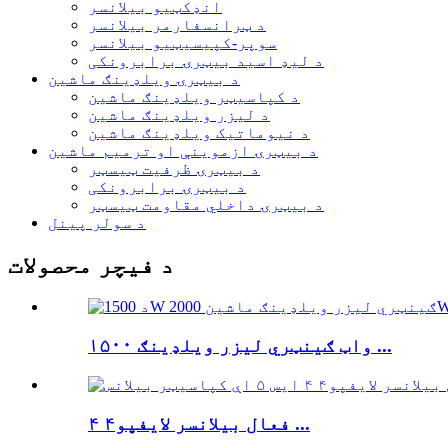
انډکټیو بیلانسر
د ټرانسفارمر بیلانسر
سوپر-کپیسیټیو بیلانسر
د لیډ اسید بیټرۍ برابرونکی
د بیټرۍ ویلډینګ ماشین
د کپاسیټر ویلډینګ ماشین
د لیزر ویلډینګ ماشین
د نیوماتیک ویلډینګ ماشین
د بیټرۍ ازموینې او ترمیم ماشین
د بیټرۍ ظرفیت ټیسټر
د بیټرۍ برابرونکی
د بیټرۍ داخلي مقاومت ټیسټر
د سولر پینل
د فیچر محصولات
۱۵۰۰ واټ ګینټري لیزر ویلډینګ ...
فعال بیلانسر لایفپو۴ ۴ ...