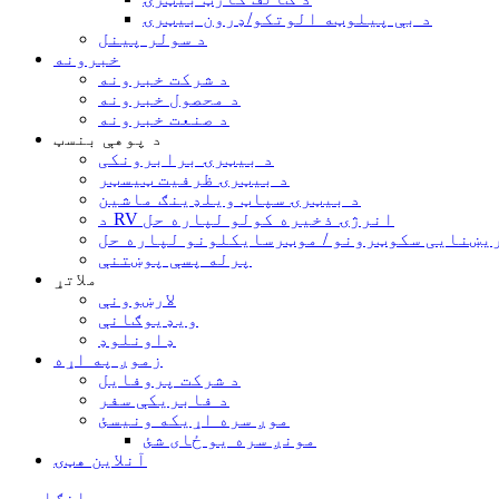
د بې پیلوټه الوتکو/ډرون بیټرۍ
د سولر پینل
خبرونه
د شرکت خبرونه
د محصول خبرونه
د صنعت خبرونه
د پوهې بنسټ
د بیټرۍ برابرونکی
د بیټرۍ ظرفیت ټیسټر
د بیټرۍ سپاټ ویلډینګ ماشین
د RV انرژۍ ذخیره کولو لپاره حل
یښنایی سکوټرونو / موټرسایکلونو لپاره حل
پرله پسې پوښتنې
ملاتړ
لارښوونې
ویډیوګانې
ډاونلوډ
زموږ په اړه
د شرکت پروفایل
د فابریکې سفر
موږ سره اړیکه ونیسئ
مونږ سره یو ځای شئ
آنلاین هټۍ
انګلیسي