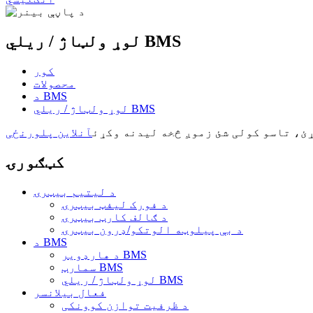
لوړ ولټاژ / ریلي BMS
کور
محصولات
د BMS
لوړ ولټاژ / ریلي BMS
ئ، تاسو کولی شئ زموږ څخه لیدنه وکړئ
آنلاین پلورنځی
کټګورۍ
د لیتیم بیټرۍ
د فورک لیفټ بیټرۍ
د ګالف کارټ بیټرۍ
د بې پیلوټه الوتکو/ډرون بیټرۍ
د BMS
د هارډویر BMS
سمارټ BMS
لوړ ولټاژ / ریلي BMS
فعال بیلانسر
د ظرفیت توازن کوونکی