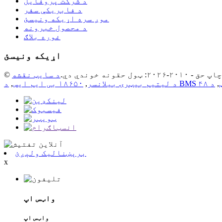
د شرکت پروفایل
د فابریکې سفر
موږ سره اړیکه ونیسئ
د محصول خبرونه
غوره بلاګ
اړیکه ونیسئ
حق - ۲۰۱۰-۲۰۲۶: ټول حقونه خوندي دي.
د سایټ نقشه
ټ
,
د لیتیم بیټرۍ بیلانسر
,
۱۸۶۵۰ بی ایم ایس
,
برېښنالیک ولېږئ
x
واټس اپ
واټس اپ