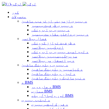
کور
محصولات
د بیټرۍ ازموینې او ترمیم ماشین
د بیټرۍ ظرفیت ټیسټر
د بیټرۍ برابرونکی
د بیټرۍ داخلي مقاومت ټیسټر
فعال بیلانسر
د ظرفیت توازن کوونکی
انډکټیو بیلانسر
د لیډ اسید بیټرۍ برابرونکی
سوپر-کپیسیټیو بیلانسر
د ټرانسفارمر بیلانسر
د بیټرۍ ویلډینګ ماشین
د کپاسیټر ویلډینګ ماشین
د لیزر ویلډینګ ماشین
د نیوماتیک ویلډینګ ماشین
د BMS
د هارډویر BMS
سمارټ BMS
لوړ ولټاژ / ریلي BMS
د لیتیم بیټرۍ
د فورک لیفټ بیټرۍ
د ګالف کارټ بیټرۍ