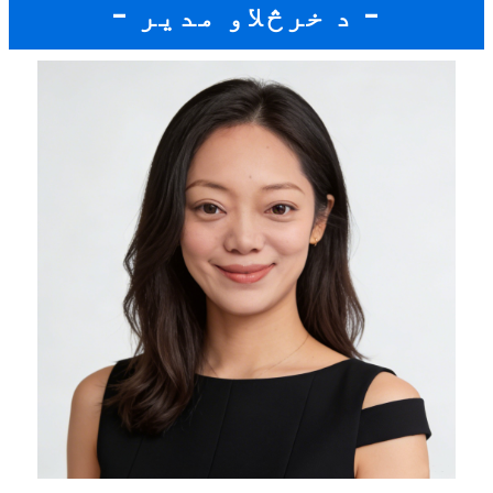
- د خرڅلاو مدیر -