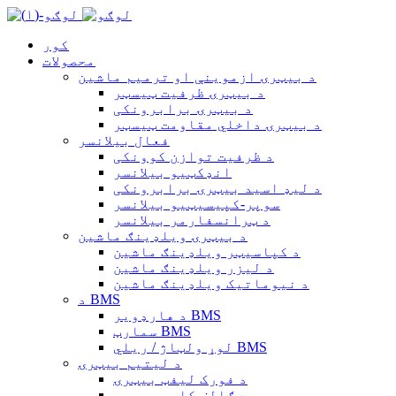
کور
محصولات
د بیټرۍ ازموینې او ترمیم ماشین
د بیټرۍ ظرفیت ټیسټر
د بیټرۍ برابرونکی
د بیټرۍ داخلي مقاومت ټیسټر
فعال بیلانسر
د ظرفیت توازن کوونکی
انډکټیو بیلانسر
د لیډ اسید بیټرۍ برابرونکی
سوپر-کپیسیټیو بیلانسر
د ټرانسفارمر بیلانسر
د بیټرۍ ویلډینګ ماشین
د کپاسیټر ویلډینګ ماشین
د لیزر ویلډینګ ماشین
د نیوماتیک ویلډینګ ماشین
د BMS
د هارډویر BMS
سمارټ BMS
لوړ ولټاژ / ریلي BMS
د لیتیم بیټرۍ
د فورک لیفټ بیټرۍ
د ګالف کارټ بیټرۍ