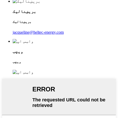
برېښنالیک
برېښنالیک
jacqueline@heltec-energy.com
ویچټ
ویچټ