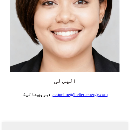
الیس لی
jacqueline@heltec-energy.com
برېښنالیک: