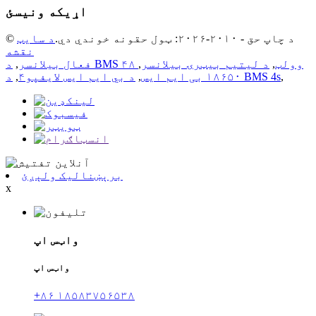
اړیکه ونیسئ
© د چاپ حق - ۲۰۱۰-۲۰۲۶: ټول حقونه خوندي دي.
د سایټ
نقشه
د BMS ۴۸ وولټ
,
د لیتیم بیټرۍ بیلانسر
,
فعال بیلانسر
,
,
د BMS 4s
۱۸۶۵۰ بی ایم ایس
,
د بي ايم ايس لايفپو۴
,
برېښنالیک ولېږئ
x
واټس اپ
واټس اپ
+۸۶ ۱۸۵۸۳۷۵۶۵۳۸