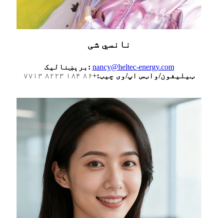
نانسي شی
nancy@heltec-energy.com
برېښنالیک:
ټیلیفون/واټس اپ/وی چیټ:
+۸۶ ۱۸۴ ۸۲۲۳ ۷۷۱۳