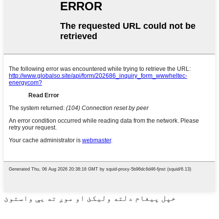
خپل پیغام دلته ولیکئ او موږ ته یې واستوئ