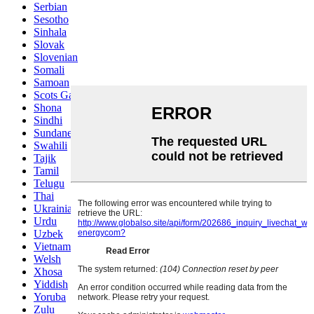
Serbian
Sesotho
Sinhala
Slovak
Slovenian
Somali
Samoan
Scots Gaelic
Shona
Sindhi
Sundanese
Swahili
Tajik
Tamil
Telugu
Thai
Ukrainian
Urdu
Uzbek
Vietnamese
Welsh
Xhosa
Yiddish
Yoruba
Zulu