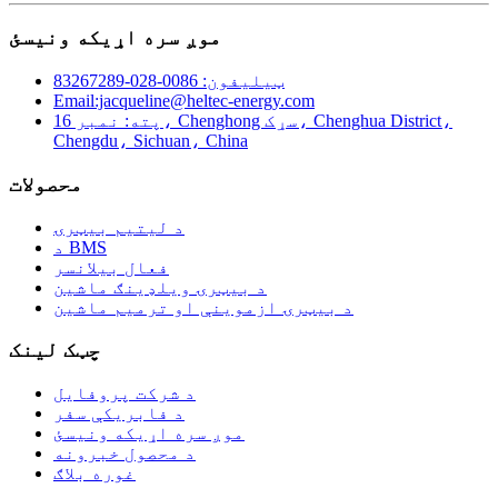
موږ سره اړیکه ونیسئ
ټیلیفون: 0086-028-83267289
Email:jacqueline@heltec-energy.com
پته: نمبر 16، Chenghong سړک، Chenghua District،
Chengdu، Sichuan، China
محصولات
د لیتیم بیټرۍ
د BMS
فعال بیلانسر
د بیټرۍ ویلډینګ ماشین
د بیټرۍ ازموینې او ترمیم ماشین
چټک لینک
د شرکت پروفایل
د فابریکې سفر
موږ سره اړیکه ونیسئ
د محصول خبرونه
غوره بلاګ