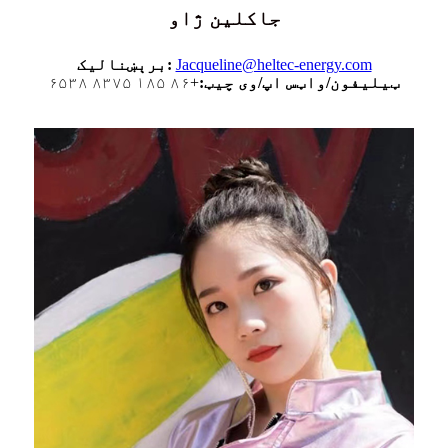
جاکلین ژاو
Jacqueline@heltec-energy.com
برېښنالیک:
ټیلیفون/واټس اپ/وی چیټ:
+۸۶ ۱۸۵ ۸۳۷۵ ۶۵۳۸