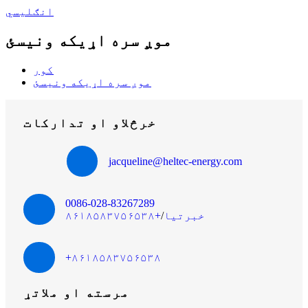
انګلیسي
موږ سره اړیکه ونیسئ
کور
موږ سره اړیکه ونیسئ
خرڅلاو او تدارکات
jacqueline@heltec-energy.com
0086-028-83267289
خبرتیا
/
+۸۶۱۸۵۸۳۷۵۶۵۳۸
+۸۶۱۸۵۸۳۷۵۶۵۳۸
مرسته او ملاتړ