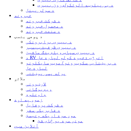
د بې پیلوټه الوتکو/ډرون بیټرۍ
د سولر پینل
خبرونه
د شرکت خبرونه
د محصول خبرونه
د صنعت خبرونه
د پوهې بنسټ
د بیټرۍ برابرونکی
د بیټرۍ ظرفیت ټیسټر
د بیټرۍ سپاټ ویلډینګ ماشین
د RV انرژۍ ذخیره کولو لپاره حل
د بریښنایی سکوټرونو / موټرسایکلونو
لپاره حل
پرله پسې پوښتنې
ملاتړ
لارښوونې
ویډیوګانې
ډاونلوډ
زموږ په اړه
د شرکت پروفایل
د فابریکې سفر
موږ سره اړیکه ونیسئ
مونږ سره یو ځای شئ
آنلاین هټۍ