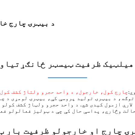
د بیټرۍ چارج خا
هیلټیک ظرفیت ټیسټر ځانګړتیاو
ي:
چارج کول، خارجول، د واحد حجرو ولتاژ کشف کول،
توګه، د بیټرۍ تولید پروسې کې، بیټرۍ لومړی د چار
لارې ازمول کیدی شي. د واحد حجرو ولټاژ کشف کولو 
رۍ چارج او خارجولو ظرفیت بار ټ