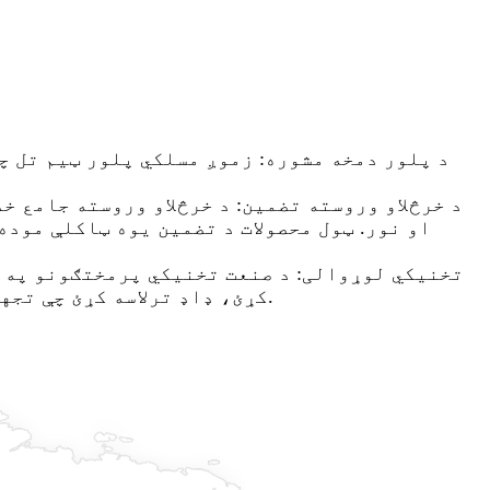
او نور. ټول محصولات د تضمین یوه ټاکلې موده
کړئ، ډاډ ترلاسه کړئ چې تجهیزات تل پرمختللي دندې او فعالیت لري، او د دوامداره بدلیدونکي ازموینې اړتیاو سره سمون لري.