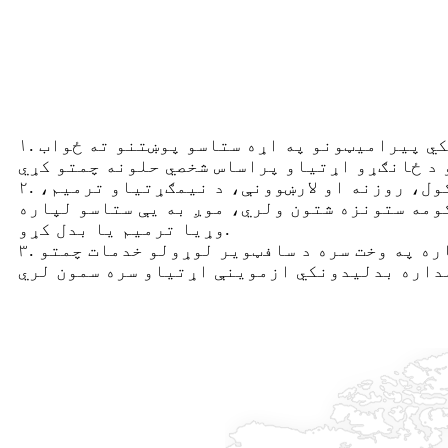
۱. د پلور دمخه مشوره: زموږ مسلکي پلور ټیم تل چمتو دی چې د بار ازموینې وسیلو د انتخاب او تخنیکي پیرامیټونو په اړه ستاسو پوښتنو ته ځواب
۲. د خرڅلاو وروسته تضمین: د خرڅلاو وروسته جامع خدمت چمتو کړئ، په شمول د تجهیزاتو نصب او کمیشن کول، روزنه او لارښوونې، د نیمګړتیاو ترمیم،
کومه ستونزه شتون ولري، موږ به یې ستاسو لپاره
وړیا ترمیم یا بدل کړو.
۳. تخنیکي لوړوالی: د صنعت تخنیکي پرمختګونو په دوامداره توګه څارنه وکړئ، د خپلو تجهیزاتو لپاره په وخت سره د سافټویر لوړولو خدمات چمتو