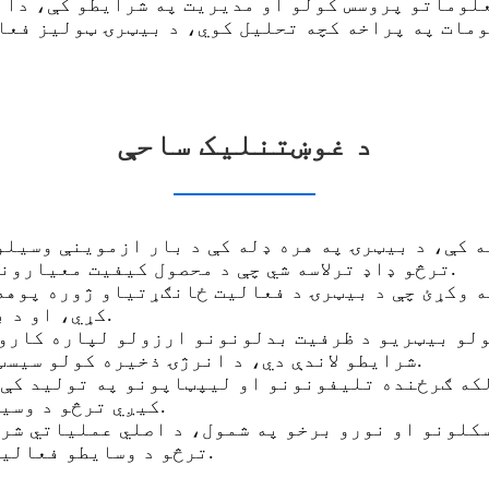
علوماتو پروسس کولو او مدیریت په شرایطو کې، دا 
ومات په پراخه کچه تحلیل کوي، د بیټرۍ ټولیز فع
د غوښتنلیک ساحې
ترڅو ډاډ ترلاسه شي چې د محصول کیفیت معیارونو سره سمون لري او د محصول ثبات او حاصل ښه کوي.
کړي، او د بیټرۍ د نوي ډولونو د پراختیا پروسه ګړندۍ کړي.
شرایطو لاندې دي، د انرژۍ ذخیره کولو سیسټم باثباته عملیات او د خدماتو ژوند ډاډمن کوي.
کیږي ترڅو د وسیلې د بیټرۍ ژوند او د کارونکي تجربه ډاډمنه شي.
ترڅو د وسایطو فعالیت اصلاح او د بیټرۍ انتخاب لپاره اساس چمتو کړي.