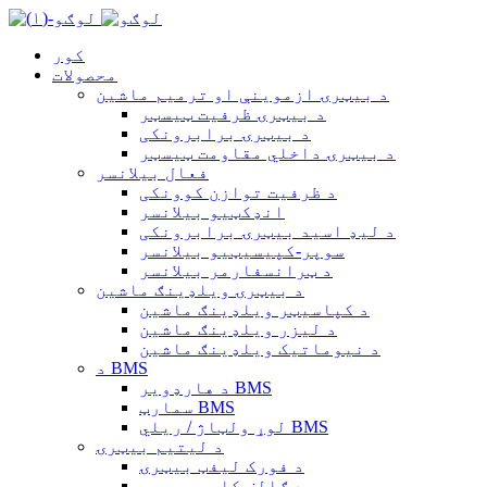
کور
محصولات
د بیټرۍ ازموینې او ترمیم ماشین
د بیټرۍ ظرفیت ټیسټر
د بیټرۍ برابرونکی
د بیټرۍ داخلي مقاومت ټیسټر
فعال بیلانسر
د ظرفیت توازن کوونکی
انډکټیو بیلانسر
د لیډ اسید بیټرۍ برابرونکی
سوپر-کپیسیټیو بیلانسر
د ټرانسفارمر بیلانسر
د بیټرۍ ویلډینګ ماشین
د کپاسیټر ویلډینګ ماشین
د لیزر ویلډینګ ماشین
د نیوماتیک ویلډینګ ماشین
د BMS
د هارډویر BMS
سمارټ BMS
لوړ ولټاژ / ریلي BMS
د لیتیم بیټرۍ
د فورک لیفټ بیټرۍ
د ګالف کارټ بیټرۍ