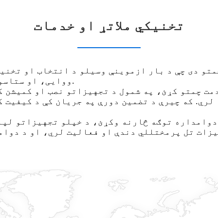
تخنیکي ملاتړ او خدمات
ووایی، او ستاسو د ځانګړو اړتیاو پراساس شخصي حلونه چمتو کړي.
 لري. که چیرې د تضمین دورې په جریان کې د کیفیت 