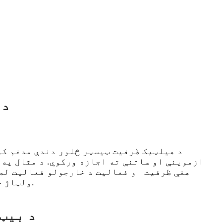
د 
د هیلټیک ظرفیت ټیسټر څلور دندې مدغم کو
ازموینې او ساتنې ته اجازه ورکوي. د مثال په 
هغې ظرفیت او فعالیت د خارجولو فعالیت له 
ولټاژ حالت وڅاري، پداسې حال کې چې د ټولیز فعالولو فعالیت کولی شي د بیټرۍ پیک عمومي فعالیت ښه کړي.
د بیټ