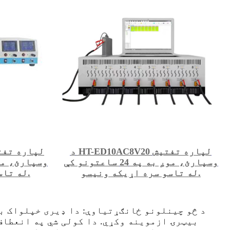
د HT-ED10AC8V20 لپاره تفتیش
وسپارئ، موږ به په 24 ساعتونو کې
له تاسو سره اړیکه ونیسو.
له تاسو سره اړیکه ونیسو.
د څو چینلونو ځانګړتیاوې: دا ډیری خپلواک با
بیټرۍ ازموینه وکړي. دا کولی شي په انعطاف