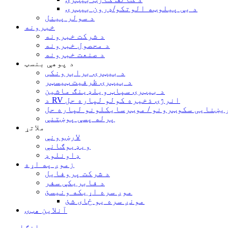
د بې پیلوټه الوتکو/ډرون بیټرۍ
د سولر پینل
خبرونه
د شرکت خبرونه
د محصول خبرونه
د صنعت خبرونه
د پوهې بنسټ
د بیټرۍ برابرونکی
د بیټرۍ ظرفیت ټیسټر
د بیټرۍ سپاټ ویلډینګ ماشین
د RV انرژۍ ذخیره کولو لپاره حل
یښنایی سکوټرونو / موټرسایکلونو لپاره حل
پرله پسې پوښتنې
ملاتړ
لارښوونې
ویډیوګانې
ډاونلوډ
زموږ په اړه
د شرکت پروفایل
د فابریکې سفر
موږ سره اړیکه ونیسئ
مونږ سره یو ځای شئ
آنلاین هټۍ
انګلیسي