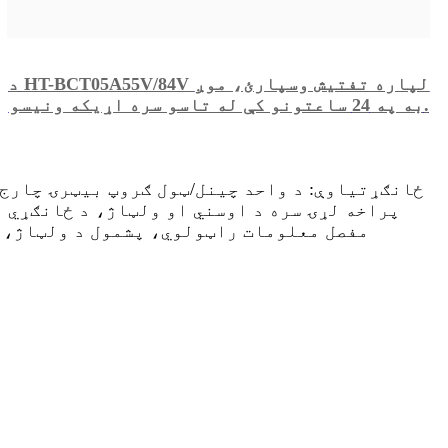
د HT-BCT05A55V/84V لپاره تفتیش وسپارئ، موږ
به په 24 ساعتونو کې له تاسو سره اړیکه ونیسو.
ځانګړتیاوې: د واحد چینل/ټول ګروپ بیټرۍ چارج
پراخه لړۍ سره د اوسني او ولټاژ، د ځانګړي ب
مفصل معلومات راټولوي، پشمول د ولټاژ، ا