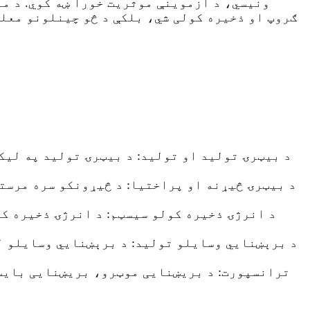
ونیسي، د ازموینې موثریت خورا ښه کوي. د م
ګروپ او ذخیره کولی شي، بلکې د څو چینلونو معل