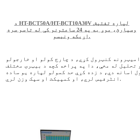
د HT-BCT50A/HT-BCT10A30V لپاره تفتیش
وسپارئ، موږ به په 24 ساعتونو کې له تاسو سره
اړیکه ونیسو.
امیټرونه کنټرول کړي، د چارج کولو او خارجولو
 تحلیل له مخې، دا په پراخه کچه د بیټرۍ مختلف
 اسانه دي، د زده کړې حد کمولو لپاره یو ساده
انٹرفیس لري، او کمپیکٹ او سپک وزن لري.