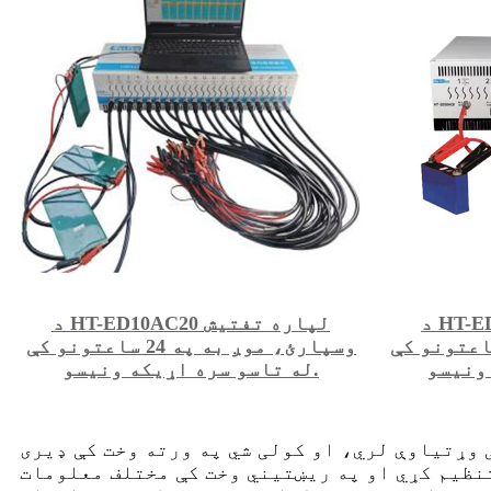
د HT-ED50AC8 لپاره تفتیش
د HT-ED10AC20 لپاره تفتیش
ئ، موږ به په 24 ساعتونو کې
وسپارئ، موږ به په 24 ساعتونو کې
له تاسو سره اړیکه ونیسو.
 وړتیاوې لري، او کولی شي په ورته وخت کې ډیری
نظیم کړي او په ریښتیني وخت کې مختلف معلومات