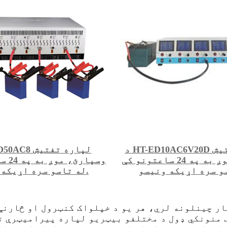
د HT-ED10AC6V20D لپاره تفتیش
وسپارئ، موږ به په 24 ساعتونو کې
وسپار
له تاسو سره اړیکه ونیسو.
ر چینلونه لري، هر یو د خپلواک کنټرول او څارنې
 منونکي ډول د مختلفو بیټریو لپاره پیرامیټرې ت