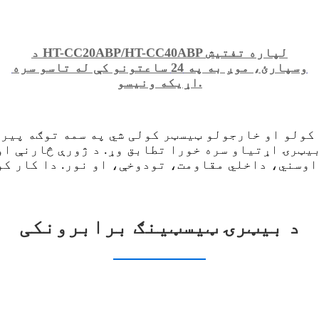
د HT-CC20ABP/HT-CC40ABP لپاره تفتیش
وسپارئ، موږ به په 24 ساعتونو کې له تاسو سره
اړیکه ونیسو.
 کولو او خارجولو ټیسټر کولی شي په سمه توګه پیر
یټرۍ اړتیاو سره خورا تطابق وړ. د ژورې څارنې او
وسني، داخلي مقاومت، تودوخې، او نور. دا کار کول
د بیټرۍ ټیسټینګ برابرونکی