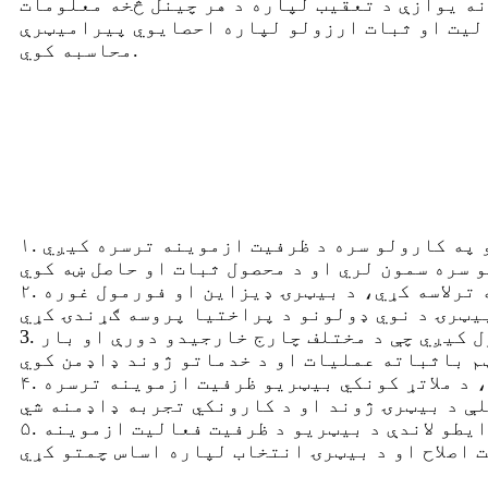
نه یوازې د تعقیب لپاره د هر چینل څخه معلومات
الیت او ثبات ارزولو لپاره احصایوي پیرامیټرې
محاسبه کوي.
۱. د بیټرۍ تولید او تولید: د بیټرۍ تولید په لیکه کې، د بیټرۍ په هره ډله کې د بار ازموینې وسیلو په کارولو سره د ظرفیت ازموینه ترسره کیږي
۲. د بیټرۍ څیړنه او پراختیا: د څیړونکو سره مرسته وکړئ چې د بیټرۍ د فعالیت ځانګړتیاو ژوره پوهه ترلاسه کړي، د بیټرۍ ډیزاین او فورمول غوره
3. د انرژۍ ذخیره کولو سیسټم: د انرژۍ ذخیره کولو بیټریو د ظرفیت بدلونونو ارزولو لپاره کارول کیږي چې د مختلف چارج خارجیدو دورې او بار
۴. د برېښنايي وسایلو تولید: د برېښنايي وسایلو لکه ګرځنده تلیفونونو او لیپټاپونو په تولید کې، د ملاتړ کونکي بیټریو ظرفیت ازموینه ترسره
۵. ترانسپورت: د بریښنایی موټرو، بریښنایی بایسکلونو او نورو برخو په شمول، د اصلي عملیاتي شرایطو لاندې د بیټریو د ظرفیت فعالیت ازموینه