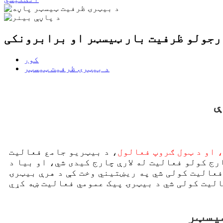
رجولو ظرفیت بار ټیسټر او برابرونکی
کور
د بیټرۍ ظرفیت ټیسټر
ې
 او د ټول ګروپ فعالول
، د بیټریو جامع فعالیت
ج کولو فعالیت له لارې چارج کیدی شي، او بیا د
فعالیت کولی شي په ریښتیني وخت کې د هرې بیټرۍ
یسټر